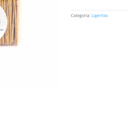
SALVADO
DE
Categoría:
Ligeritas
TRIGO
PARA
PIQUEOS
(BOX)
cantidad