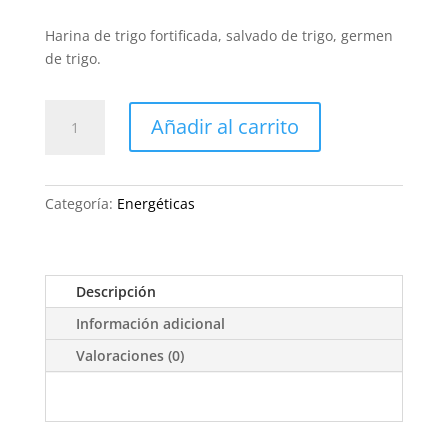
Harina de trigo fortificada,
salvado de trigo, germen
de trigo.
GALLETAS
Añadir al carrito
ENERGÉTICAS
GERMEN
DE
TRIGO
Categoría:
Energéticas
cantidad
Descripción
Información adicional
Valoraciones (0)